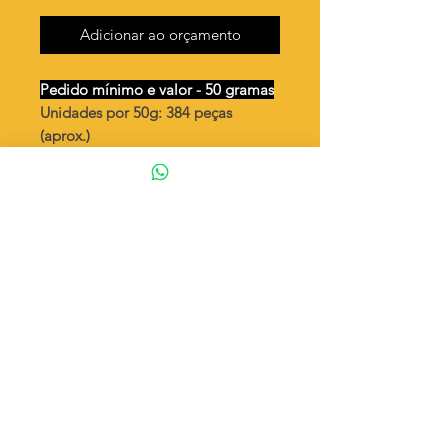
Adicionar ao orçamento
Pedido mínimo e valor - 50 gramas
Unidades por 50g: 384 peças
(aprox.)
Chatão octogonal vazado /2
argolas 6x4mm
Valor por quilo
: R$ 1.118,00
Quantidade aproximada por quilo
:
7692 peças
Tamanho
: ↕ 27mm
Peso unitário
: 0,13
Material
: Latão bruto (sem banho)
◦ Fabricação própria 100% brasileira
ATENÇÃO