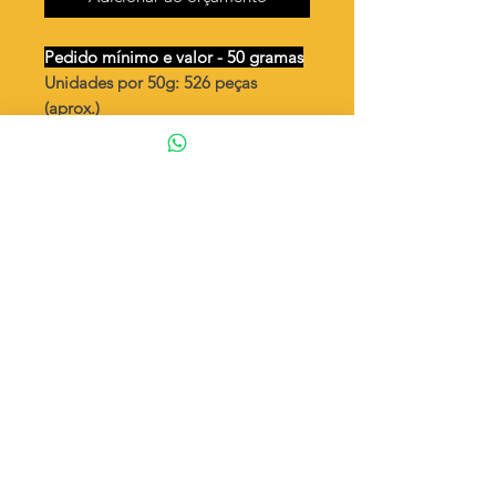
Pedido mínimo e valor - 50 gramas
Unidades por 50g: 526 peças
(aprox.)
Chatão oval vazado /1 argola 6x4
Valor por quilo
: R$ 1.118,00
Quantidade aproximada por quilo
:
10526 peças
Tamanho
: ↕ 23 mm
Peso unitário
: 0,095
Material
: Latão bruto (sem banho)
◦ Fabricação própria 100% brasileira
ATENÇÃO
Cada quantidade adicionada
corresponde a 50 gramas
Exemplo: Quantidade 2 = 100g